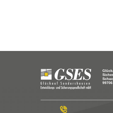
Glück
Siche
Schac
99706
g